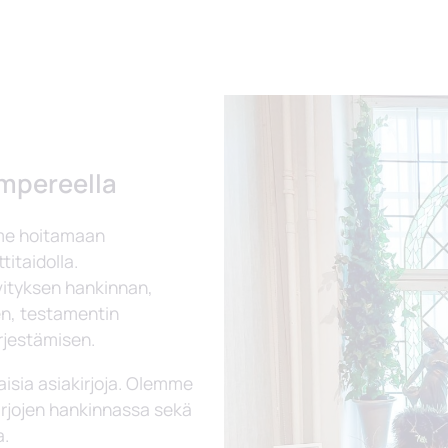
mpereella
me hoitamaan
titaidolla.
ityksen hankinnan,
en, testamentin
rjestämisen.
aisia asiakirjoja. Olemme
rjojen hankinnassa sekä
a.