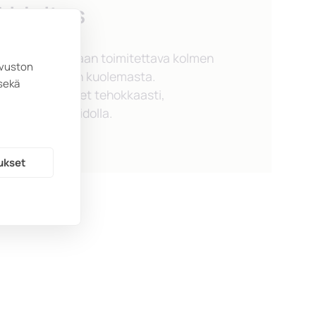
irjoitus
tus on lain mukaan toimitettava kolmen
ivuston
isällä henkilön kuolemasta.
sekä
runkirjoitukset tehokkaasti,
i ja ammattitaidolla.
ukset