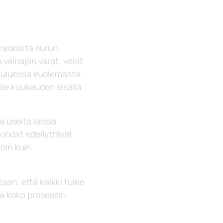
raskailta surun
 vainajan varat, velat
 kuluessa kuolemasta.
lle kuukauden sisällä
a useita laissa
kohdat edellyttävät
oin kuin
aan, että kaikki tulee
ua koko prosessin