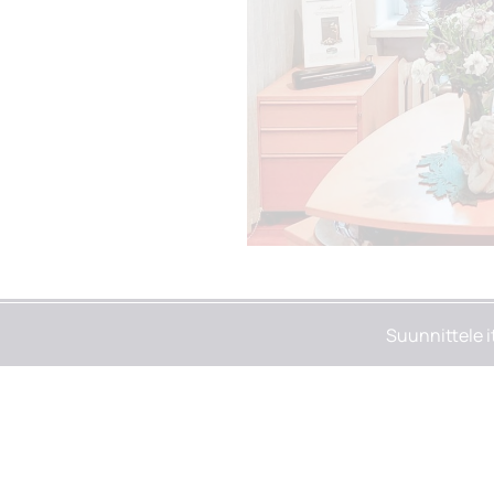
Suunnittele i
et itse Memoria-
nnittelu palvelussa. Saat heti