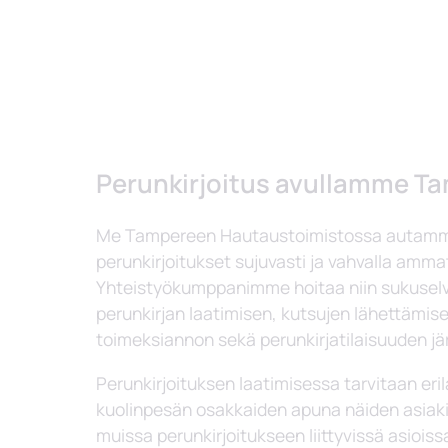
Perunkirjoitus avullamme Ta
Me Tampereen Hautaustoimistossa autam
perunkirjoitukset sujuvasti ja vahvalla ammat
Yhteistyökumppanimme hoitaa niin sukuselv
perunkirjan laatimisen, kutsujen lähettämis
toimeksiannon sekä perunkirjatilaisuuden jä
Perunkirjoituksen laatimisessa tarvitaan eril
kuolinpesän osakkaiden apuna näiden asiaki
muissa perunkirjoitukseen liittyvissä asioiss