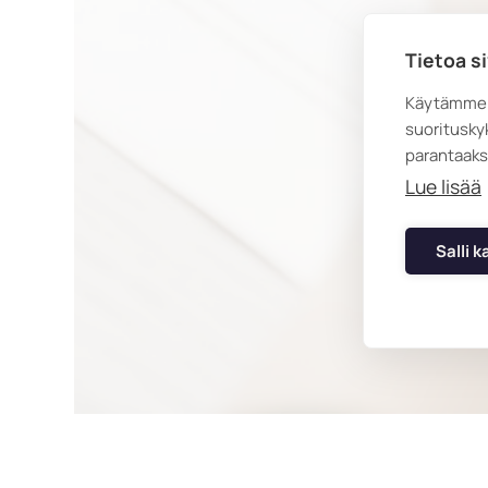
Tietoa s
Käytämme 
suoritusky
parantaaks
Lue lisää
Salli k