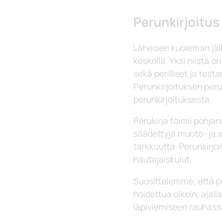
Perunkirjoitus
Läheisen kuoleman jälk
keskellä. Yksi niistä o
sekä perilliset ja te
Perunkirjoituksen peru
perunkirjoituksesta.
Perukirja toimii pohja
säädettyjä muoto- ja s
tarkkuutta. Perunkirj
hautajaiskulut.
Suosittelemme, että pe
hoidettua oikein, ajal
läpiviemiseen rauhassa