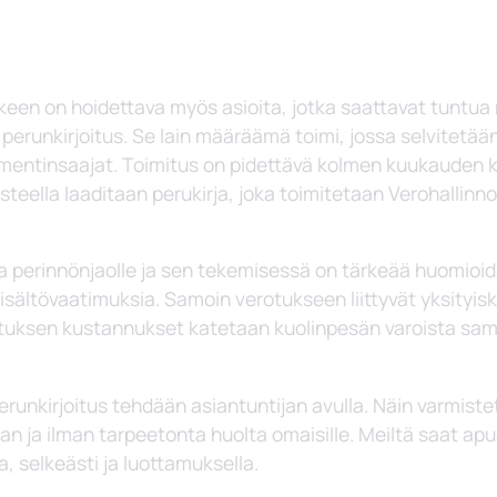
een on hoidettava myös asioita, jotka saattavat tuntua 
n perunkirjoitus. Se lain määräämä toimi, jossa selvitetään
stamentinsaajat. Toimitus on pidettävä kolmen kuukauden
steella laaditaan perukirja, joka toimitetaan Verohallinno
na perinnönjaolle ja sen tekemisessä on tärkeää huomioid
isältövaatimuksia. Samoin verotukseen liittyvät yksityis
oituksen kustannukset katetaan kuolinpesän varoista sam
runkirjoitus tehdään asiantuntijan avulla. Näin varmistet
laan ja ilman tarpeetonta huolta omaisille. Meiltä saat ap
, selkeästi ja luottamuksella.