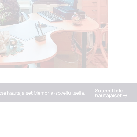
Suunnittele
tse hautajaiset Memoria-sovelluksella.
hautajaiset