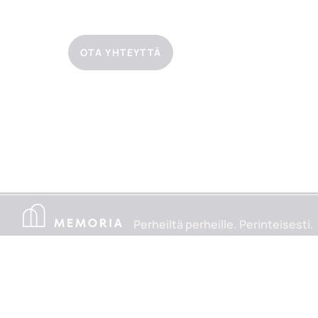
OTA YHTEYTTÄ
Perheiltä perheille. Perinteisesti.
Suunnittele hautajais
sovelluksella
Aloita hautajaisten suu
1.