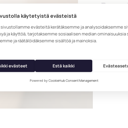
Perunk
ivustolla käytetyistä evästeistä
Perunkirjoi
sivustollamme evästeitä kerätäksemme ja analysoidaksemme s
kuukauden s
kyä ja käyttöä, tarjotaksemme sosiaalisen median ominaisuuksia 
Hoidamme pe
emme ja räätälöidäksemme sisältöä ja mainoksia.
luotettavast
aikki evästeet
Estä kaikki
Evästeaset
Powered by
CookieHub Consent Management