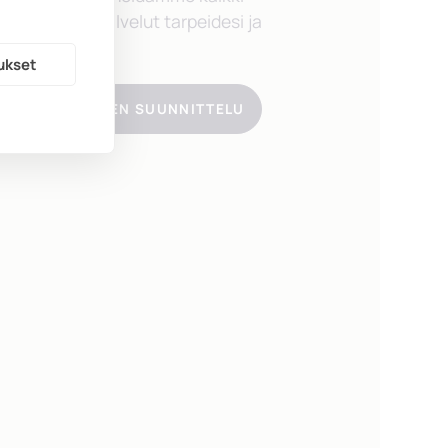
siin liittyvät palvelut tarpeidesi ja
esi mukaan.
ukset
TA HAUTAJAISTEN SUUNNITTELU