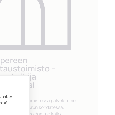
pereen
taustoimisto –
sakulkija
utyössäsi
ivuston
een Hautaustoimistossa palvelemme
sekä
ydämellisesti surun kohdatessa.
e rinnallasi ja hoidamme kaikki