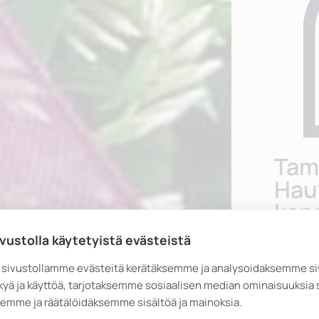
Tam
Hau
kans
sur
ivustolla käytetyistä evästeistä
sivustollamme evästeitä kerätäksemme ja analysoidaksemme s
Tamper
kyä ja käyttöä, tarjotaksemme sosiaalisen median ominaisuuksia 
sinua s
emme ja räätälöidäksemme sisältöä ja mainoksia.
Kuljemm