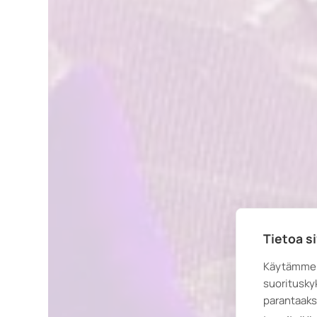
Tietoa s
Käytämme 
suoritusky
parantaaks