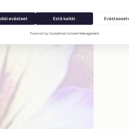
hautajai
toiveid
aikki evästeet
Estä kaikki
Evästeaset
ALOI
Powered by
CookieHub Consent Management