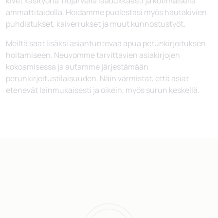
kivet käsityönä Ylöjärvellä laadukkaasti ja kotimaisella
ammattitaidolla. Hoidamme puolestasi myös hautakivien
puhdistukset, kaiverrukset ja muut kunnostustyöt.
Meiltä saat lisäksi asiantuntevaa apua perunkirjoituksen
hoitamiseen. Neuvomme tarvittavien asiakirjojen
kokoamisessa ja autamme järjestämään
perunkirjoitustilaisuuden. Näin varmistat, että asiat
etenevät lainmukaisesti ja oikein, myös surun keskellä.