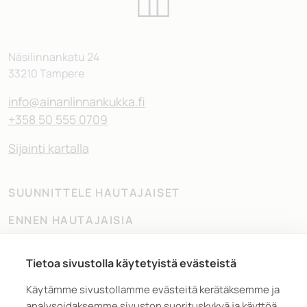
Näsilinnankatu 24
33210 Tampere
info@ainanlinnankukka.fi
+358 50 555 0709
Sijainti kartalla
SUUNNITTELE HAUTAJAISET
ENNEN HAUTAJAISIA
HAUTAJAISTEN JÄLKEEN
Tietoa sivustolla käytetyistä evästeistä
YHTEYS JA INFO
Käytämme sivustollamme evästeitä kerätäksemme ja
MEMORIA
analysoidaksemme sivuston suorituskykyä ja käyttöä,